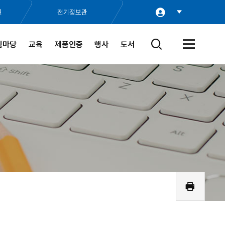
원
전기정보관
림마당
교육
제품인증
행사
도서
검
전
색
체
창
메
열
뉴
기
열
기
인
쇄