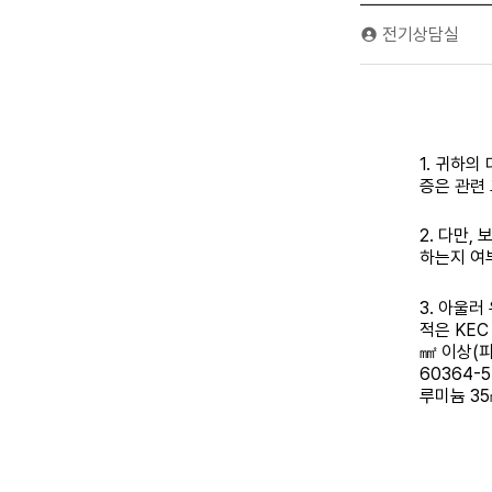
전기상담실
1.
귀하의 
증은 관련
2.
다만
,
하는지 여
3.
아울러 
적은
KEC 
㎟
이상
(
피
60364-5
루미늄
35