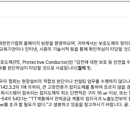
대한전기협회 홈페이지 방문을 환영하오며
,
귀하께서는 보호도체의 정의와
 교육기관이나 인터넷
,
시중의 기술서적 등을 통해 확인하심이 타당할 것
보호도체
(PE, Protective Conductor)
란
“
감전에 대한 보호 등 안전을 
부를 판단하심이 타당할 것으로 사료됩니다
(
질의
1
).
우리 협회는 현장설비의 적합성 판단이나 컨설팅 업무를 수행하지 않으
142.3.2
의
1
에 의하되
,
큰 고장전류가 접지도체를 통하여 흐르지 않을 
뢰시스템이 접속되는 접지도체의 최소 단면적은 구리
16
㎟
이상
,
또는
-54
의
543.1
는
“TT
계통에서 전력공급 계통의 접지극과 노출도전부의 
㎟
를 초과 할 필요가 없다
.”
고 설명하고 있음을 참고하시기 바랍니다
.
끝
.