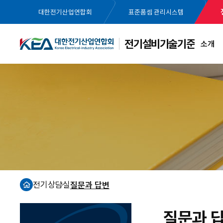
대한전기산업연합회
표준품셈 관리시스템
전기설비기술기준
소개
전기상담실
질문과 답변
홈
질문과 