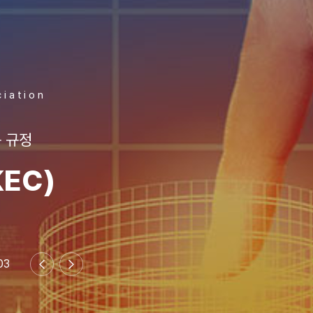
ciation
 규정
EC)
이
다
전
음
배
배
너
너