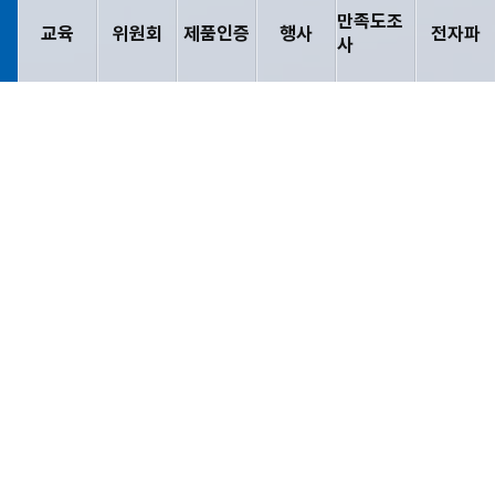
만족도조
교육
위원회
제품인증
행사
전자파
사
자료실
기술기준 전문
기술기준 제·개정 이력