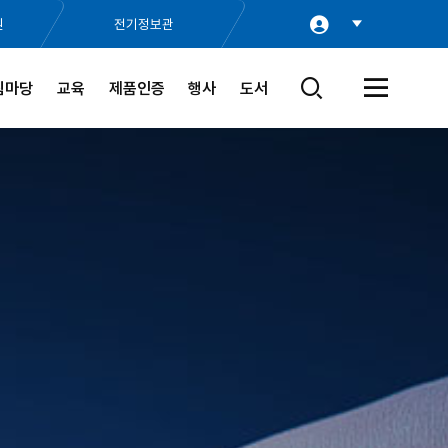
원
전기정보관
림마당
교육
제품인증
행사
도서
검
전
색
체
창
메
열
뉴
기
열
기