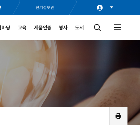
원
전기정보관
림마당
교육
제품인증
행사
도서
검
전
색
체
창
메
열
뉴
기
열
기
인
쇄