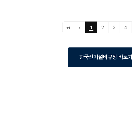
처
이
1
2
3
4
음
전
페
10
이
페
지
이
지
한국전기설비규정 바로