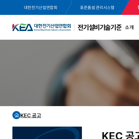
대한전기산업연합회
표준품셈 관리시스템
전기설비기술기준
소개
KEC 공고
홈
KEC 공