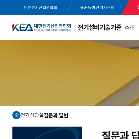
대한전기산업연합회
표준품셈 관리시스템
전기설비기술기준
소개
전기상담실
질문과 답변
홈
질문과 