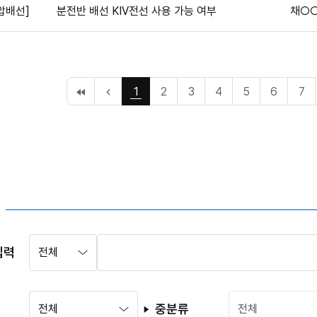
압배선]
분전반 배선 KIV전선 사용 가능 여부
채○
처
이
1
2
3
4
5
6
7
음
전
페
10
이
페
지
이
지
검
검
입력
색
색
영
어
역
입
선
력
중분류
택