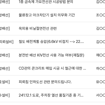
압배선]
1종 금속제 가요전선관 시공방법 문의
김○
압배선]
물류창고 아크차단기 설치 의무화 기간
조○
압배선]
옥외용 비닐절연전선 관련
김○
철도 배전계통 승압(6.6kV 비접지 --> 22.9kV 다중접지) 시 기존 접지설비 재활용에 따른 KEC 접지기준 적용 질의
·피뢰설비]
김○
압배선]
분전반 배선 KIV전선 사용 가능 여부(재질문)
채○
CD관의 콘크리트 매입 시공 시 철근에 대한 결속선 간격의 문제
압배선]
하○
호설비]
피뢰침 인하도선 관련 문의드립니다.
유○
수설비]
241.12.1 도로, 주차장 열선 품질기준 중 기계적인 분류 적용 시험 관련입니다.
서○