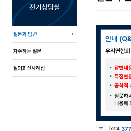
전기상담실
질문과 답변
안내 (Q
우리연합회 
자주하는 질문
답변내용
질의회신사례집
특정현장
공학적 
질문하시
내용에 
37
Total.