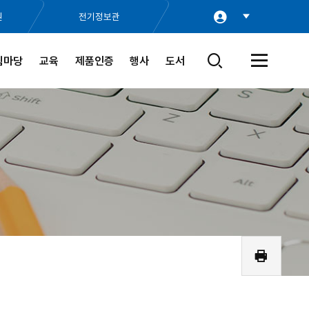
원
전기정보관
림마당
교육
제품인증
행사
도서
검
전
색
체
창
메
열
뉴
기
열
기
인
쇄