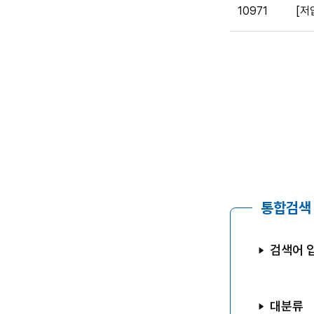
10971
[저
통합검색
검색어 
대분류