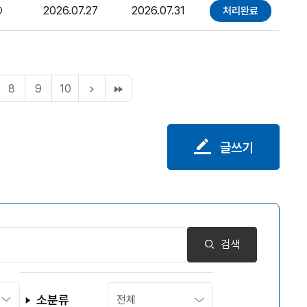
○
2026.07.27
2026.07.31
처리완료
8
9
10
다
끝
음
페
10
이
페
지
이
글쓰기
지
검색
소분류