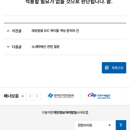
적용할 필요가 없을 것으로 판단됩니다
.
끝
.
이전글
태양광용 DC 케이블 색상 문의의 건
다음글
소세력배선 관련 질문
목록으로
배너모음
일
이
다
시
전
음
정
배
배
지
너
너
이용약관
개인정보처리방침
사이트맵
관련사이트
열
맨