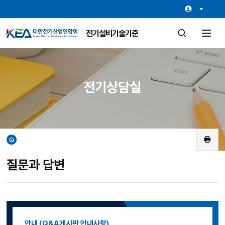
전기설비기술기준
검
전
색
체
창
메
열
뉴
기
열
기
전기상담실
홈
인
쇄
질문과 답변
안내 (Q&A게시판 안내사항)