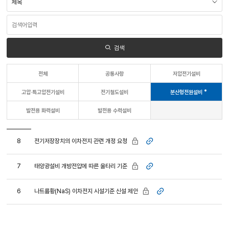
색
영
역
검
선
색
택
어
입
력
검색
전체
공통사항
저압전기설비
고압·특고압전기설비
전기철도설비
분산형전원설비
발전용 화력설비
발전용 수력설비
비밀글
전기저장장치의 이차전지 관련 개정 요청
8
첨부파일
비밀글
태양광설비 개방전압에 따른 울타리 기준
7
첨부파일
비밀글
나트륨황(NaS) 이차전지 시설기준 신설 제안
6
첨부파일