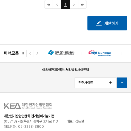
처
이
1
다
끝
음
전
음
페
페
10
10
이
이
페
페
지
지
이
이
제안하기
지
지
배너모음
일
이
다
시
전
음
정
배
배
지
너
너
이용약관
개인정보처리방침
사이트맵
관련사이트
열
맨
기
위
로
대한전기산업연합회 전기설비기술기준
(05718) 서울특별시 송파구 중대로 113
대표 : 김동철
대표전화 : 02-2223-3600