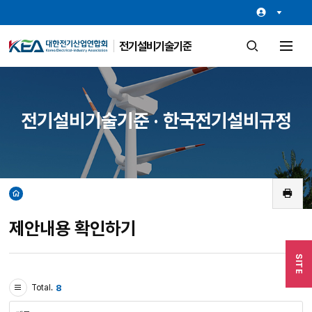
전기설비기술기준
검
전
색
체
창
메
열
뉴
기
열
기
전기설비기술기준 · 한국전기설비규정
홈
인
쇄
제안내용 확인하기
SITE
8
Total.
검