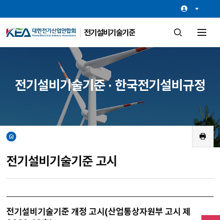
전기설비기술기준
검
전
색
체
창
메
열
뉴
기
열
기
전기설비기술기준 · 한국전기설비규정
홈
인
쇄
전기설비기술기준 고시
전기설비기술기준 개정 고시(산업통상자원부 고시 제