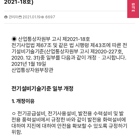
2021-18호)
SITE
관리자
2021.01.19
6697
◉
산업통상자원부 고시 제
2021-18
호
전기사업법 제
67
조 및 같은 법 시행령 제
43
조에 따른 전
기설비기술기준
(
산업통상자원부 고시 제
2020-227
호
,
2020. 12. 31)
중 일부를 다음과 같이 개정
ㆍ
고시합니다
.
2021
년
1
월
19
일
산업통상자원부장관
전기설비기술기준 일부 개정
1.
개정이유
ㅇ
전기공급설비
,
전기사용설비
,
발전용 수력설비 및 발
전용 풍력설비에서 규정한 바와 같이 발전용 화력설비에
대하여 지진에 대하여 안전을 확보할 수 있도록 규정하기
위함
.