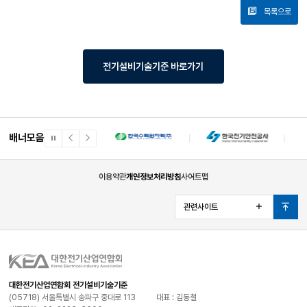
목록으로
전기설비기술기준 바로가기
배너모음
일
이
다
시
전
음
정
배
배
지
너
너
이용약관
개인정보처리방침
사이트맵
관련사이트
열
맨
기
위
로
대한전기산업연합회 전기설비기술기준
(05718) 서울특별시 송파구 중대로 113
대표 : 김동철