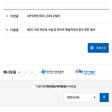
이전글
UPS관련 KEC 245.2질의
다음글
KEC 지상 전선로 시설 및 트라프 앵글지지대 접지 관련 질의
목록으로
배너모음
일
이
다
시
전
음
정
배
배
지
너
너
이용약관
개인정보처리방침
사이트맵
관련사이트
열
맨
기
위
로