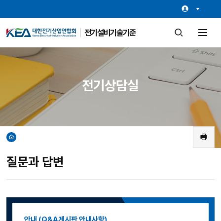
전기설비기술기준
검
전
색
체
창
메
열
뉴
기
열
기
전기상담실
홈
인
쇄
질문과 답변
안내 (Q&A게시판 안내사항)