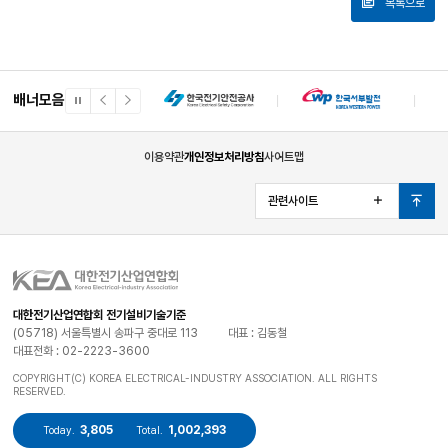
목록으로
배너모음
일
이
다
시
전
음
정
배
배
지
너
너
이용약관
개인정보처리방침
사이트맵
관련사이트
열
맨
기
위
로
대한전기산업연합회 전기설비기술기준
(05718) 서울특별시 송파구 중대로 113
대표 : 김동철
대표전화 : 02-2223-3600
COPYRIGHT(C) KOREA ELECTRICAL-INDUSTRY ASSOCIATION. ALL RIGHTS
RESERVED.
3,805
1,002,393
Today.
Total.