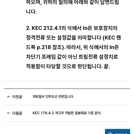
하오며
,
귀하의 질의에 아래와 같이 답변드립
니다
.
2. KEC 212.4.1
의 식에서
In
은 보호장치의
정격전류 또는 설정값을 의미합니다
(KEC
핸
드북
p.218
참조
).
따라서
,
위 식에서의
In
은
차단기 프레임 값이 아닌 트립전류 설정치로
적용함이 타당할 것으로 판단됩니다
.
끝
.
이전글
피뢰설비 인하도선 관련입니다.
다음글
KEC 176.4.2 개구부 적합한 밀봉재료 기준 문의