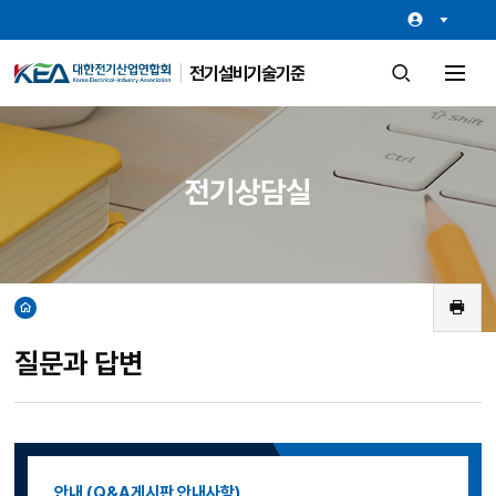
전기설비기술기준
검
전
색
체
창
메
열
뉴
기
열
기
전기상담실
홈
인
쇄
질문과 답변
안내 (Q&A게시판 안내사항)