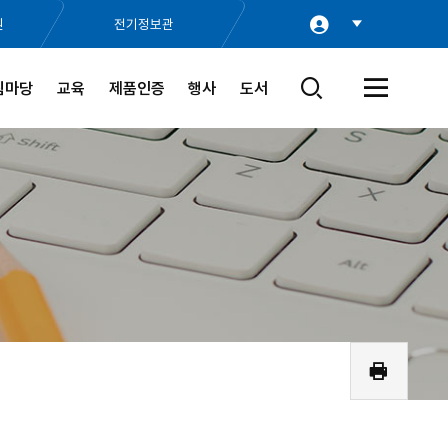
원
전기정보관
림마당
교육
제품인증
행사
도서
검
전
색
체
창
메
열
뉴
기
열
기
인
쇄