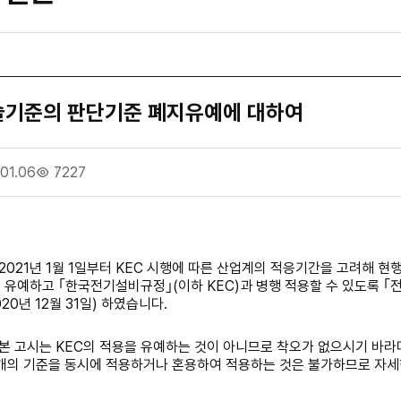
기준의 판단기준 폐지유예에 대하여
.01.06
7227
2021
년
1
월
1
일부터
KEC
시행에 따른 산업계의 적응기간을 고려해 현
 유예하고
｢
한국전기설비규정
｣
(
이하
KEC)
과 병행 적용할 수 있도록
｢
020
년
12
월
31
일
)
하였습니다
.
 본 고시는
KEC
의 적용을 유예하는 것이 아니므로 착오가 없으시기 바라
개의 기준을 동시에 적용하거나 혼용하여 적용하는 것은 불가하므로 자