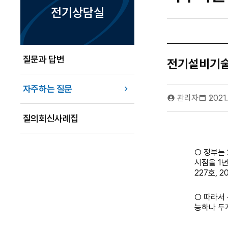
전기상담실
질문과 답변
전기설비기술
자주하는 질문
관리자
2021
질의회신사례집
○
정부는
시점을
1
년
227
호
, 2
○
따라서
능하나 두